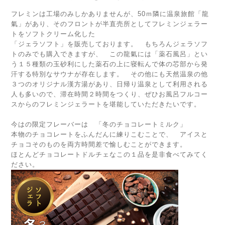
フレミンは工場のみしかありませんが、50ｍ隣に温泉旅館「龍
氣」があり、そのフロントが半直売所としてフレミンジェラー
トをソフトクリーム化した
「ジェラソフト」を販売しております。 もちろんジェラソフ
トのみでも購入できますが、 この龍氣には「薬石風呂」とい
う１５種類の玉砂利にした薬石の上に寝転んで体の芯部から発
汗する特別なサウナが存在します。 その他にも天然温泉の他
３つのオリジナル漢方湯があり、日帰り温泉として利用される
人も多いので、滞在時間２時間をつくり、ぜひお風呂フルコー
スからのフレミンジェラートを堪能していただきたいです。
今はの限定フレーバーは 「冬のチョコレートミルク」
本物のチョコレートをふんだんに練りこむことで、 アイスと
チョコそのものを両方時間差で愉しむことができます。
ほとんどチョコレートドルチェなこの１品を是非食べてみてく
ださい。