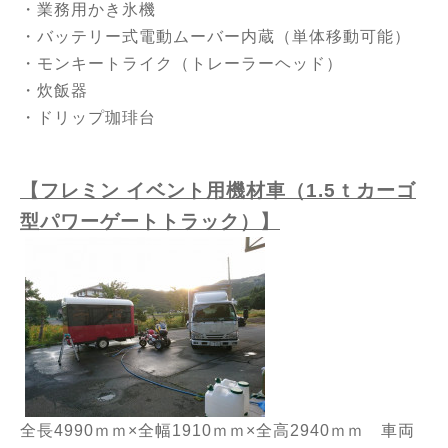
・業務用かき氷機
・バッテリー式電動ムーバー内蔵（単体移動可能）
・モンキートライク（トレーラーヘッド）
・炊飯器
・ドリップ珈琲台
【フレミン イベント用機材車（1.5ｔカーゴ
型パワーゲートトラック）】
全長4990ｍｍ×全幅1910ｍｍ×全高2940ｍｍ 車両