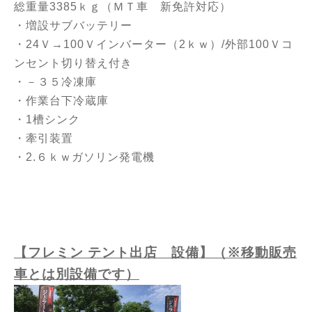
総重量3385ｋｇ（ＭＴ車 新免許対応）
・増設サブバッテリー
・24Ｖ→100Ｖインバーター（2ｋｗ）/外部100Ｖコ
ンセント切り替え付き
・－３５冷凍庫
・作業台下冷蔵庫
・1槽シンク
・牽引装置
・2.６ｋｗガソリン発電機
【フレミン テント出店 設備】（※移動販売
車とは別設備です）