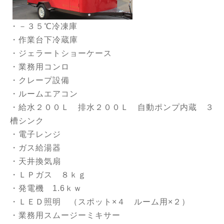
・－３５℃冷凍庫
・作業台下冷蔵庫
・ジェラートショーケース
・業務用コンロ
・クレープ設備
・ルームエアコン
・給水２００Ｌ 排水２００Ｌ 自動ポンプ内蔵 ３
槽シンク
・電子レンジ
・ガス給湯器
・天井換気扇
・ＬＰガス ８ｋｇ
・発電機 1.6ｋｗ
・ＬＥＤ照明 （スポット×４ ルーム用×２）
・業務用スムージーミキサー