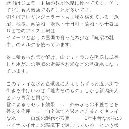
新潟はジェラート店の数が他県に比べて多く、そし
てどこも人気店であることが多いです。
例えばフレミンジェラートも工場を構えている「魚
沼」地域。南魚沼・湯沢・十日町・魚沼・小千谷辺
りまでのアイス工場は
イメージどおりの雪国で育った希少な「魚沼の乳
牛」のミルクを使っています。
冬に積もった雪が解け、山でミネラルを吸収し成長
した水がこの地域の野菜やお米などの基礎水になっ
ています。
このキレイな水と食環境に人よりもずっと近い所で
生きる牛はいわば「地力そのもの」しかも新潟美人
という言葉と同じで
雪によるリセット効果 → 外来からの不整などを
整える作用 → 山全体でろ過された冷たくキレイ
な水 → 自然の継代が安定 ＝ 1年中昔ながらの
マイナスイオンの環境下で過ごしている という状