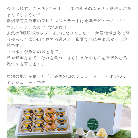
今年も残すところあと1ヶ月。 2021年分のふるさと納税はお決
まりでしょうか？
新潟県南魚沼市のフレミンジェラートは今年デビューの「クリ
ームミルク」のカップが加わり
人気の3種類がカップアイスになりました！ 魚沼地域は冬に降
り積もった雪が山全体でろ過され、良質な水に生まれ変わる地
域です。
「神水」が魚沼の米を育て、
草や野菜を育て、それを食べ、さらに水そのものを直接飲むる
乳牛をも育てます。
魚沼の地力を使った「ご褒美の日のジェラート」 それがフレ
ミンジェラートです