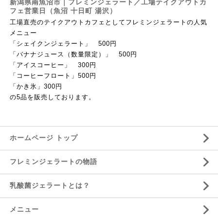
新潟県南魚沼市｜フレミンジェラート／工場テイクアウトカ
フェ営業日（魚沼 十日町 湯沢）
工場直売のテイクアウトカフェとしてフレミンジェラートの人気
メニュー
「シェイクンジェラート」
500
円
「バナナジュース（数量限定）」
500
円
「アイスコーヒー」
300
円
「コーヒーフロート」
500
円
「かき氷」
300
円
の
5
品を販売しております。
ホームページ トップ
フレミンジェラートの物語
乳酸菌ジェラートとは？
メニュー